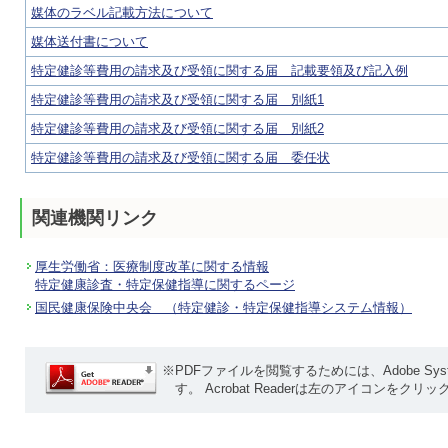
媒体のラベル記載方法について
媒体送付書について
特定健診等費用の請求及び受領に関する届 記載要領及び記入例
特定健診等費用の請求及び受領に関する届 別紙1
特定健診等費用の請求及び受領に関する届 別紙2
特定健診等費用の請求及び受領に関する届 委任状
関連機関リンク
厚生労働省：医療制度改革に関する情報
特定健康診査・特定保健指導に関するページ
国民健康保険中央会 （特定健診・特定保健指導システム情報）
※PDFファイルを閲覧するためには、Adobe Systems
す。 Acrobat Readerは左のアイコンをク