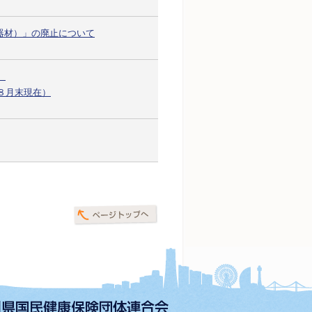
定器材）」の廃止について
）
８月末現在）