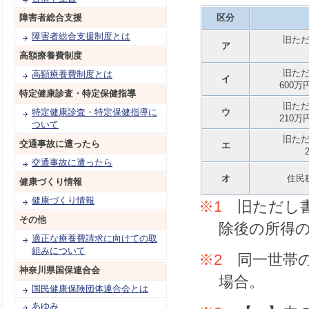
障害者総合支援
区分
障害者総合支援制度とは
旧た
ア
高額療養費制度
旧た
高額療養費制度とは
イ
600万
特定健康診査・特定保健指導
旧た
特定健康診査・特定保健指導に
ウ
210万
ついて
旧た
交通事故に遭ったら
エ
交通事故に遭ったら
オ
住民
健康づくり情報
健康づくり情報
※1
旧ただし書
その他
除後の所得
適正な療養費請求に向けての取
組みについて
※2
同一世帯の
神奈川県国保連合会
場合。
国民健康保険団体連合会とは
あゆみ