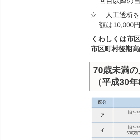
回目以降の
☆ 人工透析を
額は10,00
くわしくは市区
市区町村後期高
70歳未満
（平成30
区分
旧た
ア
旧た
イ
600万