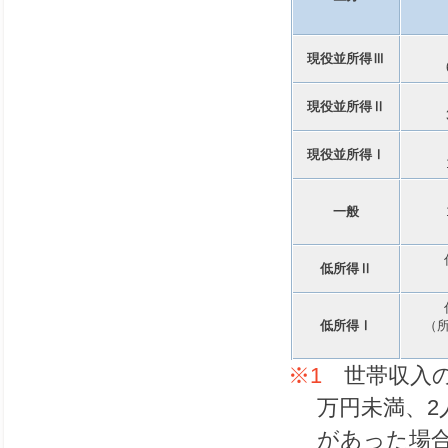
現役並所得Ⅲ
現役並所得Ⅱ
現役並所得Ⅰ
一般
低所得Ⅱ
低所得Ⅰ
（
※1
世帯収入の
万円未満、2
があった場