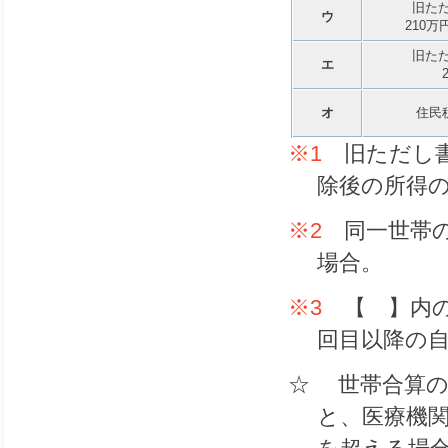
旧ただ
ウ
210万
旧ただ
エ
オ
住民
※1
旧ただし書
除後の所得
※2
同一世帯の
場合。
※3
【 】内の
回目以降の
☆ 世帯合算の
と、医療機関