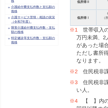
移
低所得Ⅱ
介護給付費支払件数と支払額の
推移
介護サービス苦情・相談の状況
低所得Ⅰ
（
（令和7年度）
障害介護給付費支払件数・支払
※1
世帯収入の
額の推移
万円未満、2
特定健診等支払件数・支払額の
推移
があった場
ただし書所得
なります。
※2
住民税非課
※3
住民税非課
い人。
※4
【 】内の