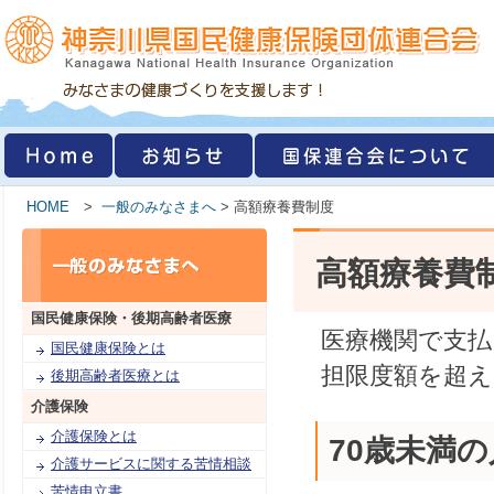
HOME
>
一般のみなさまへ
> 高額療養費制度
高額療養費
国民健康保険・
後期高齢者医療
医療機関で支払
国民健康保険とは
担限度額を超
後期高齢者医療とは
介護保険
介護保険とは
70歳未満
介護サービスに関する苦情相談
苦情申立書