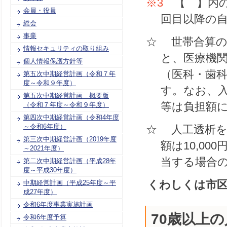
※3
【 】内の
会員・役員
回目以降の
総会
事業
☆ 世帯合算の
情報セキュリティの取り組み
と、医療機
個人情報保護方針等
（医科・歯科
第五次中期経営計画（令和７年
度～令和９年度）
す。なお、
第五次中期経営計画 概要版
等は負担額
（令和７年度～令和９年度）
第四次中期経営計画（令和4年度
～令和6年度）
☆ 人工透析を
第三次中期経営計画（2019年度
額は10,0
～2021年度）
当する場合の
第二次中期経営計画（平成28年
度～平成30年度）
くわしくは市
中期経営計画（平成25年度～平
成27年度）
令和6年度事業実施計画
70歳以上
令和6年度予算