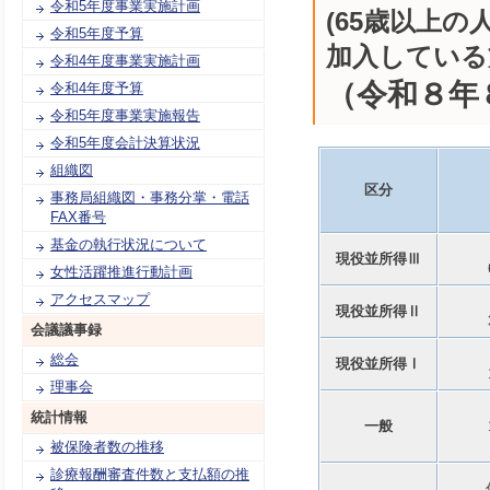
令和5年度事業実施計画
(65歳以上
令和5年度予算
加入している
令和4年度事業実施計画
（令和８年
令和4年度予算
令和5年度事業実施報告
令和5年度会計決算状況
組織図
区分
事務局組織図・事務分掌・電話
FAX番号
基金の執行状況について
現役並所得Ⅲ
女性活躍推進行動計画
アクセスマップ
現役並所得Ⅱ
会議議事録
総会
現役並所得Ⅰ
理事会
統計情報
一般
被保険者数の推移
診療報酬審査件数と支払額の推