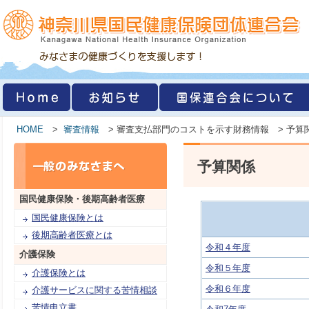
HOME
>
審査情報
> 審査支払部門のコストを示す財務情報 > 予算
予算関係
国民健康保険・
後期高齢者医療
国民健康保険とは
後期高齢者医療とは
令和４年度
介護保険
令和５年度
介護保険とは
令和６年度
介護サービスに関する苦情相談
苦情申立書