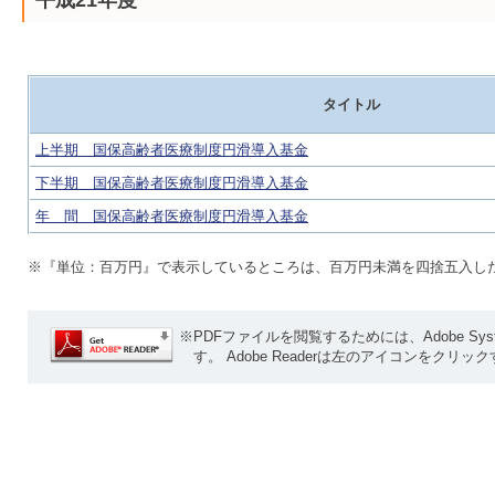
平成21年度
タイトル
上半期 国保高齢者医療制度円滑導入基金
下半期 国保高齢者医療制度円滑導入基金
年 間 国保高齢者医療制度円滑導入基金
※『単位：百万円』で表示しているところは、百万円未満を四捨五入し
※PDFファイルを閲覧するためには、Adobe Systems
す。 Adobe Readerは左のアイコンをクリ