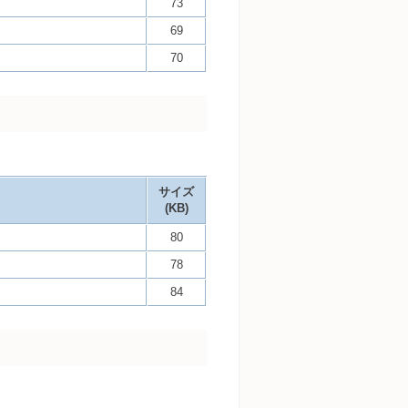
73
69
70
サイズ
(KB)
80
78
84